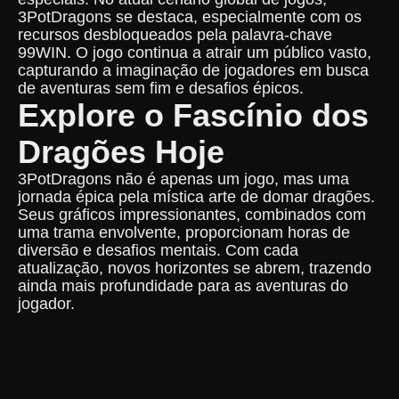
3PotDragons se destaca, especialmente com os
recursos desbloqueados pela palavra-chave
99WIN. O jogo continua a atrair um público vasto,
capturando a imaginação de jogadores em busca
de aventuras sem fim e desafios épicos.
Explore o Fascínio dos
Dragões Hoje
3PotDragons não é apenas um jogo, mas uma
jornada épica pela mística arte de domar dragões.
Seus gráficos impressionantes, combinados com
uma trama envolvente, proporcionam horas de
diversão e desafios mentais. Com cada
atualização, novos horizontes se abrem, trazendo
ainda mais profundidade para as aventuras do
jogador.