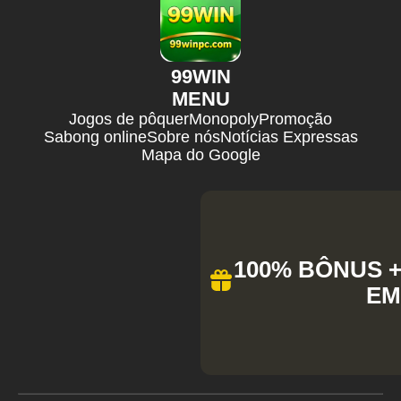
99WIN
MENU
Jogos de pôquer
Monopoly
Promoção
Sabong online
Sobre nós
Notícias Expressas
Mapa do Google
100% BÔNUS + 
EM