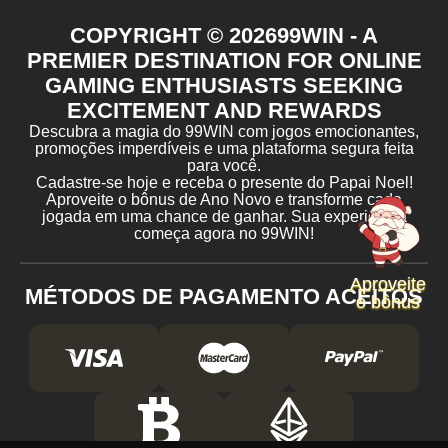
COPYRIGHT ©
2026
99WIN - A
PREMIER DESTINATION FOR ONLINE
GAMING ENTHUSIASTS SEEKING
EXCITEMENT AND REWARDS
Descubra a magia do 99WIN com jogos emocionantes,
promoções imperdíveis e uma plataforma segura feita
para você.
Cadastre-se hoje e receba o presente do Papai Noel!
Aproveite o bônus de Ano Novo e transforme cada
jogada em uma chance de ganhar. Sua experiência
começa agora no 99WIN!
Aproveite
MÉTODOS DE PAGAMENTO ACEITOS
o bônus