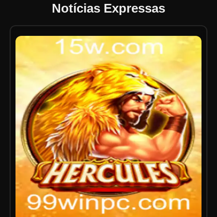
Notícias Expressas