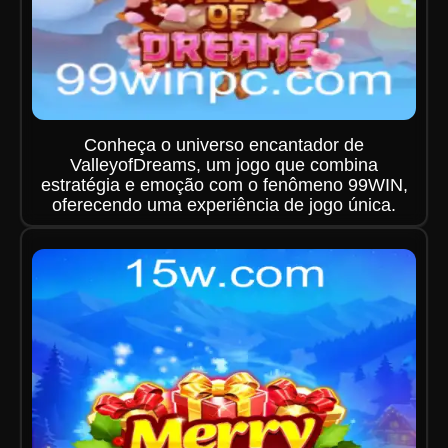
Conheça o universo encantador de
ValleyofDreams, um jogo que combina
estratégia e emoção com o fenômeno 99WIN,
oferecendo uma experiência de jogo única.