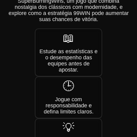
SuperBurningWins, um jogo que combina
nostalgia dos clássicos com modernidade, e
explore como a estratégia 99WIN pode aumentar
suas chances de vitória.
📖
Estude as estatísticas e
o desempenho das
equipes antes de
apostar.
🕒
Jogue com
responsabilidade e
defina limites claros.
💡