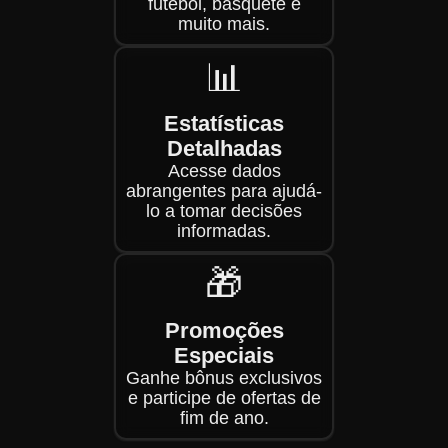
futebol, basquete e
muito mais.
📊
Estatísticas
Detalhadas
Acesse dados
abrangentes para ajudá-
lo a tomar decisões
informadas.
🎁
Promoções
Especiais
Ganhe bônus exclusivos
e participe de ofertas de
fim de ano.