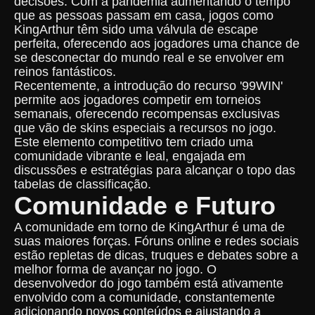
decisões. Com a pandemia aumentando o tempo
que as pessoas passam em casa, jogos como
KingArthur têm sido uma válvula de escape
perfeita, oferecendo aos jogadores uma chance de
se desconectar do mundo real e se envolver em
reinos fantásticos.
Recentemente, a introdução do recurso '99WIN'
permite aos jogadores competir em torneios
semanais, oferecendo recompensas exclusivas
que vão de skins especiais a recursos no jogo.
Este elemento competitivo tem criado uma
comunidade vibrante e leal, engajada em
discussões e estratégias para alcançar o topo das
tabelas de classificação.
Comunidade e Futuro
A comunidade em torno de KingArthur é uma de
suas maiores forças. Fóruns online e redes sociais
estão repletas de dicas, truques e debates sobre a
melhor forma de avançar no jogo. O
desenvolvedor do jogo também está ativamente
envolvido com a comunidade, constantemente
adicionando novos conteúdos e ajustando a