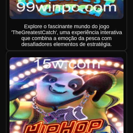
Explore o fascinante mundo do jogo
'TheGreatestCatch', uma experiência interativa
que combina a emoção da pesca com
desafiadores elementos de estratégia.