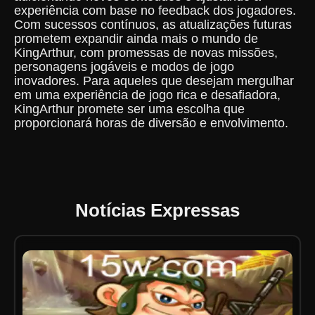
experiência com base no feedback dos jogadores.
Com sucessos contínuos, as atualizações futuras
prometem expandir ainda mais o mundo de
KingArthur, com promessas de novas missões,
personagens jogáveis e modos de jogo
inovadores. Para aqueles que desejam mergulhar
em uma experiência de jogo rica e desafiadora,
KingArthur promete ser uma escolha que
proporcionará horas de diversão e envolvimento.
Notícias Expressas