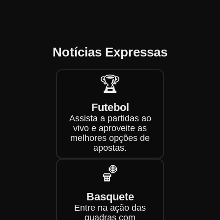
Notícias Expressas
🏆
Futebol
Assista a partidas ao
vivo e aproveite as
melhores opções de
apostas.
🏀
Basquete
Entre na ação das
quadras com