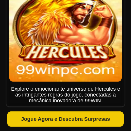
Explore o emocionante universo de Hercules e
as intrigantes regras do jogo, conectadas à
mecânica inovadora de 99WIN.
Jogue Agora e Descubra Surpresas