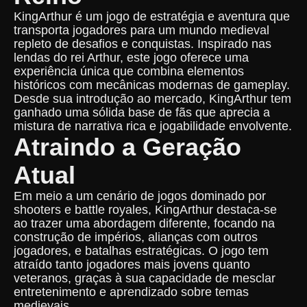
KingArthur é um jogo de estratégia e aventura que
transporta jogadores para um mundo medieval
repleto de desafios e conquistas. Inspirado nas
lendas do rei Arthur, este jogo oferece uma
experiência única que combina elementos
históricos com mecânicas modernas de gameplay.
Desde sua introdução ao mercado, KingArthur tem
ganhado uma sólida base de fãs que aprecia a
mistura de narrativa rica e jogabilidade envolvente.
Atraindo a Geração
Atual
Em meio a um cenário de jogos dominado por
shooters e battle royales, KingArthur destaca-se
ao trazer uma abordagem diferente, focando na
construção de impérios, alianças com outros
jogadores, e batalhas estratégicas. O jogo tem
atraído tanto jogadores mais jovens quanto
veteranos, graças à sua capacidade de mesclar
entretenimento e aprendizado sobre temas
medievais.