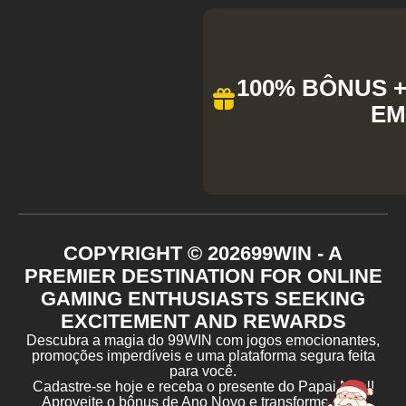
100% BÔNUS + 
EM
COPYRIGHT ©
2026
99WIN - A
PREMIER DESTINATION FOR ONLINE
GAMING ENTHUSIASTS SEEKING
EXCITEMENT AND REWARDS
Descubra a magia do 99WIN com jogos emocionantes,
promoções imperdíveis e uma plataforma segura feita
para você.
Cadastre-se hoje e receba o presente do Papai Noel!
Aproveite o bônus de Ano Novo e transforme cada