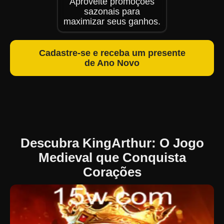
Aproveite promoções
sazonais para
maximizar seus ganhos.
Cadastre-se e receba um presente
de Ano Novo
Descubra KingArthur: O Jogo
Medieval que Conquista
Corações