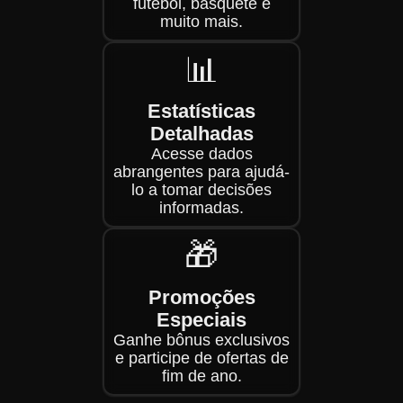
futebol, basquete e
muito mais.
📊
Estatísticas
Detalhadas
Acesse dados
abrangentes para ajudá-
lo a tomar decisões
informadas.
🎁
Promoções
Especiais
Ganhe bônus exclusivos
e participe de ofertas de
fim de ano.