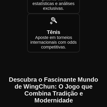
estatísticas e análises
exclusivas.
🎾
Tênis
Aposte em torneios
internacionais com odds
competitivas.
Descubra o Fascinante Mundo
de WingChun: O Jogo que
Combina Tradição e
Modernidade