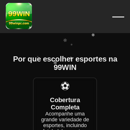
❄
❄
❄
❄
❄
❄
❄
Por que escolher esportes na
❄
❄
99WIN
❄
❄
⚽
❄
❄
Cobertura
Completa
Acompanhe uma
grande variedade de
esportes, incluindo