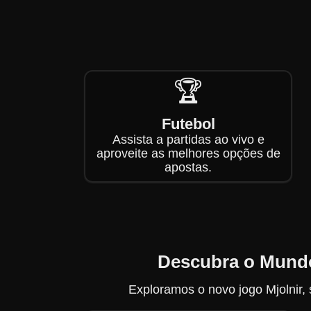
🏆
Futebol
Assista a partidas ao vivo e
aproveite as melhores opções de
apostas.
Descubra o Mundo
Exploramos o novo jogo Mjolnir,