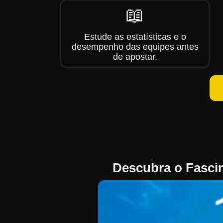
📖
Estude as estatísticas e o
desempenho das equipes antes
de apostar.
Descubra o Fasci