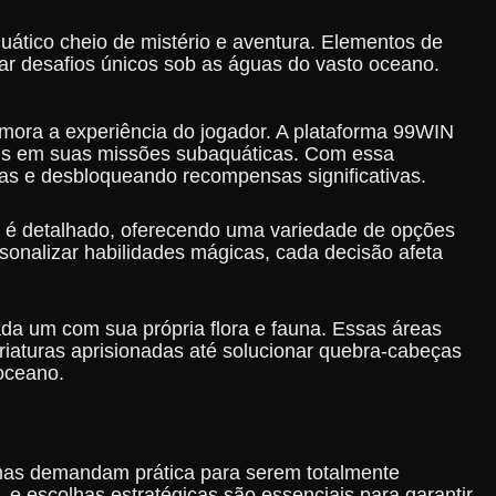
ático cheio de mistério e aventura. Elementos de
tar desafios únicos sob as águas do vasto oceano.
mora a experiência do jogador. A plataforma 99WIN
ais em suas missões subaquáticas. Com essa
as e desbloqueando recompensas significativas.
o é detalhado, oferecendo uma variedade de opções
rsonalizar habilidades mágicas, cada decisão afeta
da um com sua própria flora e fauna. Essas áreas
riaturas aprisionadas até solucionar quebra-cabeças
oceano.
, mas demandam prática para serem totalmente
 escolhas estratégicas são essenciais para garantir