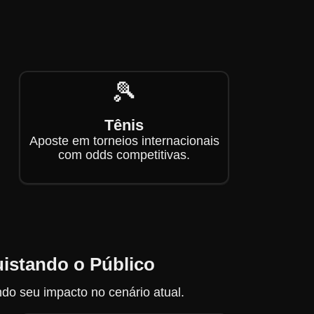
🎾
Tênis
Aposte em torneios internacionais
com odds competitivas.
istando o Público
do seu impacto no cenário atual.