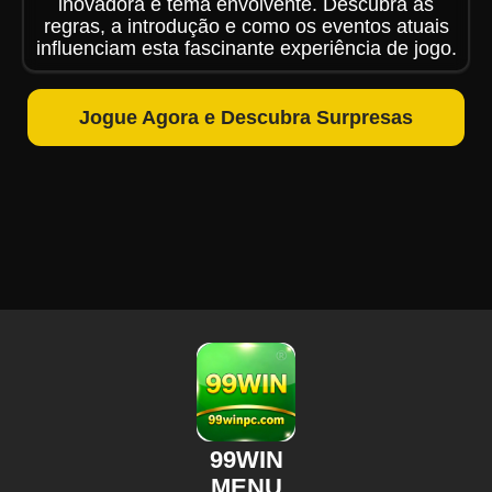
inovadora e tema envolvente. Descubra as
regras, a introdução e como os eventos atuais
influenciam esta fascinante experiência de jogo.
Jogue Agora e Descubra Surpresas
99WIN
MENU