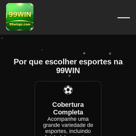
❄
❄
❄
❄
❄
❄
Por que escolher esportes na
❄
99WIN
❄
❄
❄
⚽
Cobertura
❄
Completa
Acompanhe uma
grande variedade de
esportes, incluindo