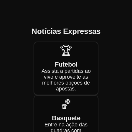
Notícias Expressas
🏆
Futebol
Assista a partidas ao
vivo e aproveite as
melhores opções de
apostas.
🏀
Basquete
Entre na ação das
quadras com