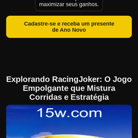
maximizar seus ganhos.
Cadastre-se e receba um presente
de Ano Novo
Explorando RacingJoker: O Jogo
Empolgante que Mistura
Corridas e Estratégia