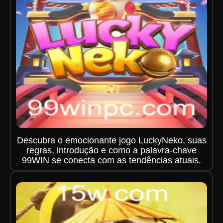
Descubra o emocionante jogo LuckyNeko, suas
regras, introdução e como a palavra-chave
99WIN se conecta com as tendências atuais.