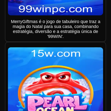
MerryGiftmas é o jogo de tabuleiro que traz a
magia do Natal para sua casa, combinando
estratégia, diversão e a estratégia única de
'99WIN'.