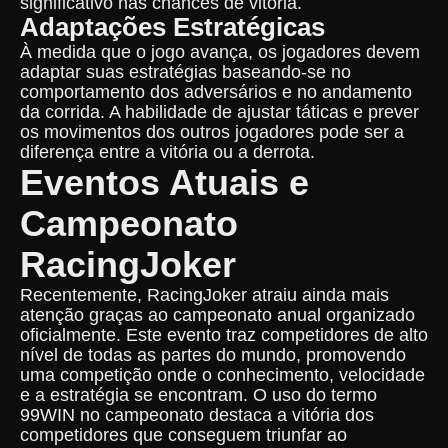
significativo nas chances de vitória.
Adaptações Estratégicas
À medida que o jogo avança, os jogadores devem
adaptar suas estratégias baseando-se no
comportamento dos adversários e no andamento
da corrida. A habilidade de ajustar táticas e prever
os movimentos dos outros jogadores pode ser a
diferença entre a vitória ou a derrota.
Eventos Atuais e
Campeonato
RacingJoker
Recentemente, RacingJoker atraiu ainda mais
atenção graças ao campeonato anual organizado
oficialmente. Este evento traz competidores de alto
nível de todas as partes do mundo, promovendo
uma competição onde o conhecimento, velocidade
e a estratégia se encontram. O uso do termo
99WIN no campeonato destaca a vitória dos
competidores que conseguem triunfar ao