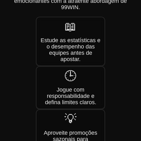
emocionantes com a atraente abordagem de
99WIN.
📖
Estude as estatísticas e
o desempenho das
equipes antes de
apostar.
🕒
Jogue com
responsabilidade e
defina limites claros.
💡
Aproveite promoções
sazonais para