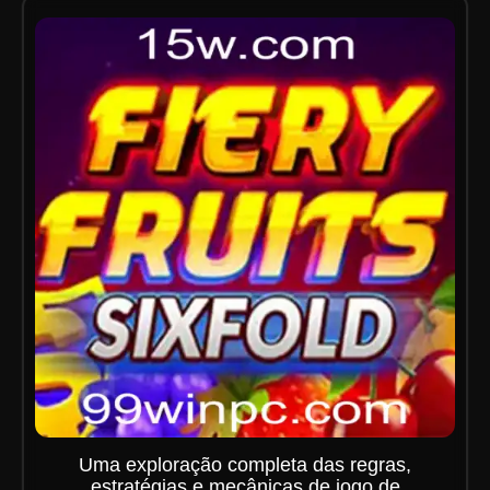
Uma exploração completa das regras,
estratégias e mecânicas de jogo de