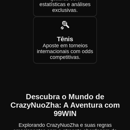
estatísticas e análises
exclusivas.
🎾
Tênis
Aposte em torneios
internacionais com odds
competitivas.
Descubra o Mundo de
CrazyNuoZha: A Aventura com
99WIN
Explorando CrazyNuoZha e suas regras