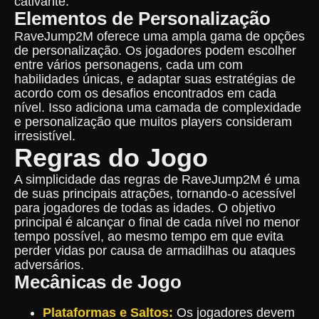
cativante.
Elementos de Personalização
RaveJump2M oferece uma ampla gama de opções
de personalização. Os jogadores podem escolher
entre vários personagens, cada um com
habilidades únicas, e adaptar suas estratégias de
acordo com os desafios encontrados em cada
nível. Isso adiciona uma camada de complexidade
e personalização que muitos players consideram
irresistível.
Regras do Jogo
A simplicidade das regras de RaveJump2M é uma
de suas principais atrações, tornando-o acessível
para jogadores de todas as idades. O objetivo
principal é alcançar o final de cada nível no menor
tempo possível, ao mesmo tempo em que evita
perder vidas por causa de armadilhas ou ataques
adversários.
Mecânicas de Jogo
Plataformas e Saltos:
Os jogadores devem