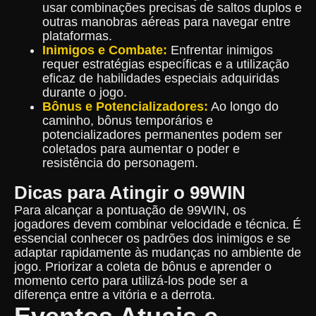
usar combinações precisas de saltos duplos e
outras manobras aéreas para navegar entre
plataformas.
Inimigos e Combate:
Enfrentar inimigos
requer estratégias específicas e a utilização
eficaz de habilidades especiais adquiridas
durante o jogo.
Bônus e Potencializadores:
Ao longo do
caminho, bônus temporários e
potencializadores permanentes podem ser
coletados para aumentar o poder e
resistência do personagem.
Dicas para Atingir o 99WIN
Para alcançar a pontuação de 99WIN, os
jogadores devem combinar velocidade e técnica. É
essencial conhecer os padrões dos inimigos e se
adaptar rapidamente às mudanças no ambiente de
jogo. Priorizar a coleta de bônus e aprender o
momento certo para utilizá-los pode ser a
diferença entre a vitória e a derrota.