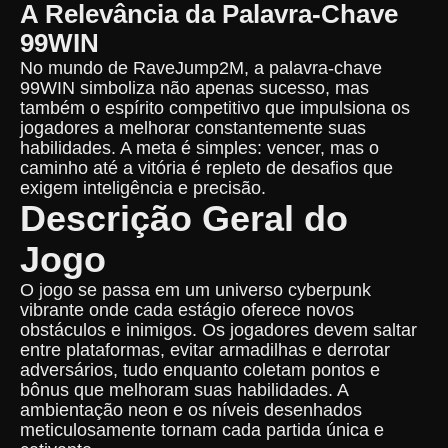
A Relevância da Palavra-Chave
99WIN
No mundo de RaveJump2M, a palavra-chave
99WIN simboliza não apenas sucesso, mas
também o espírito competitivo que impulsiona os
jogadores a melhorar constantemente suas
habilidades. A meta é simples: vencer, mas o
caminho até a vitória é repleto de desafios que
exigem inteligência e precisão.
Descrição Geral do
Jogo
O jogo se passa em um universo cyberpunk
vibrante onde cada estágio oferece novos
obstáculos e inimigos. Os jogadores devem saltar
entre plataformas, evitar armadilhas e derrotar
adversários, tudo enquanto coletam pontos e
bônus que melhoram suas habilidades. A
ambientação neon e os níveis desenhados
meticulosamente tornam cada partida única e