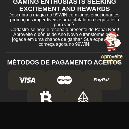
GAMING ENTHUSIASTS SEEKING
EXCITEMENT AND REWARDS
Descubra a magia do 99WIN com jogos emocionantes,
promoções imperdíveis e uma plataforma segura feita
para você.
Cadastre-se hoje e receba o presente do Papai Noel!
Aproveite o bônus de Ano Novo e transforme cada
jogada em uma chance de ganhar. Sua experiência
começa agora no 99WIN!
Aproveite
o bônus
MÉTODOS DE PAGAMENTO ACEITOS