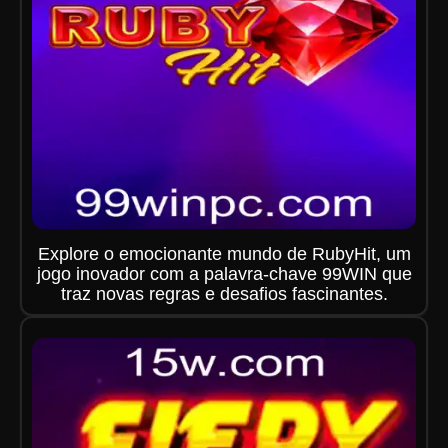
Explore o emocionante mundo de RubyHit, um
jogo inovador com a palavra-chave 99WIN que
traz novas regras e desafios fascinantes.