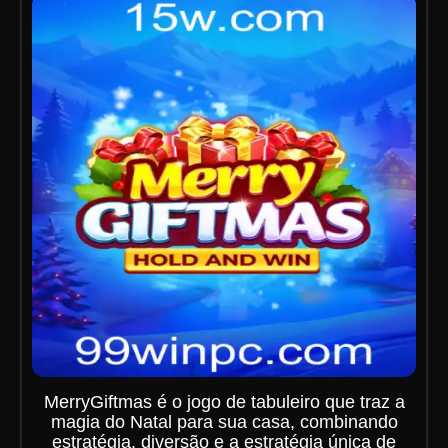
MerryGiftmas é o jogo de tabuleiro que traz a
magia do Natal para sua casa, combinando
estratégia, diversão e a estratégia única de