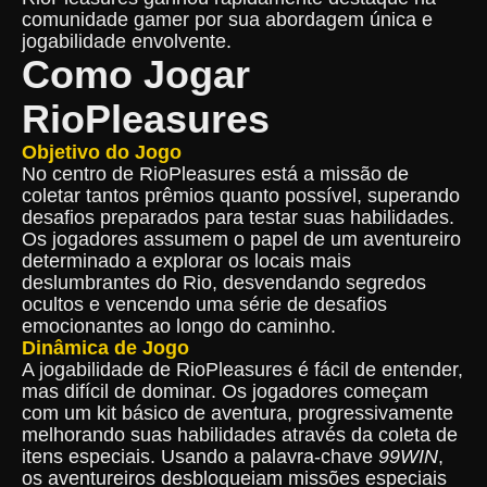
comunidade gamer por sua abordagem única e
jogabilidade envolvente.
Como Jogar
RioPleasures
Objetivo do Jogo
No centro de RioPleasures está a missão de
coletar tantos prêmios quanto possível, superando
desafios preparados para testar suas habilidades.
Os jogadores assumem o papel de um aventureiro
determinado a explorar os locais mais
deslumbrantes do Rio, desvendando segredos
ocultos e vencendo uma série de desafios
emocionantes ao longo do caminho.
Dinâmica de Jogo
A jogabilidade de RioPleasures é fácil de entender,
mas difícil de dominar. Os jogadores começam
com um kit básico de aventura, progressivamente
melhorando suas habilidades através da coleta de
itens especiais. Usando a palavra-chave
99WIN
,
os aventureiros desbloqueiam missões especiais