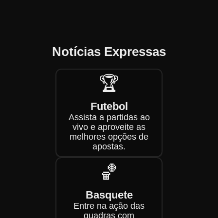
Notícias Expressas
🏆
Futebol
Assista a partidas ao
vivo e aproveite as
melhores opções de
apostas.
🏀
Basquete
Entre na ação das
quadras com