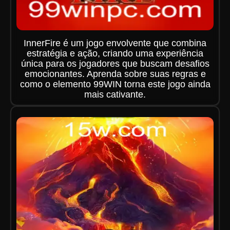
InnerFire é um jogo envolvente que combina
estratégia e ação, criando uma experiência
única para os jogadores que buscam desafios
emocionantes. Aprenda sobre suas regras e
como o elemento 99WIN torna este jogo ainda
mais cativante.