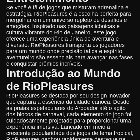
Se você é fã de jogos que misturam adrenalina e
estratégia, RioPleasures é a escolha perfeita para
mergulhar em um universo repleto de desafios e
emoções. Inspirado nas paisagens icônicas e
cultura vibrante do Rio de Janeiro, este jogo
oferece uma experiência única de aventura e
diversão. RioPleasures transporta os jogadores
para um mundo onde precisão tática e espírito
aventureiro são essenciais para avançar nas fases
e conquistar prêmios incríveis.
Introdução ao Mundo
de RioPleasures
RioPleasures se destaca por seu design inovador
que captura a essência da cidade carioca. Desde
as praias espetaculares do Arpoador até o agito
dos blocos de carnaval, cada elemento do jogo foi
cuidadosamente projetado para proporcionar uma
experiência imersiva. Lançado em meio à
crescente popularidade dos jogos de tema tropical,
RioPleasures ganhou rapidamente destaque na