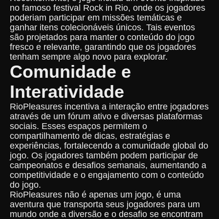
no famoso festival Rock in Rio, onde os jogadores
poderiam participar em missões temáticas e
ganhar itens colecionáveis únicos. Tais eventos
são projetados para manter o conteúdo do jogo
fresco e relevante, garantindo que os jogadores
tenham sempre algo novo para explorar.
Comunidade e
Interatividade
RioPleasures incentiva a interação entre jogadores
através de um fórum ativo e diversas plataformas
sociais. Esses espaços permitem o
compartilhamento de dicas, estratégias e
experiências, fortalecendo a comunidade global do
jogo. Os jogadores também podem participar de
campeonatos e desafios semanais, aumentando a
competitividade e o engajamento com o conteúdo
do jogo.
RioPleasures não é apenas um jogo, é uma
aventura que transporta seus jogadores para um
mundo onde a diversão e o desafio se encontram