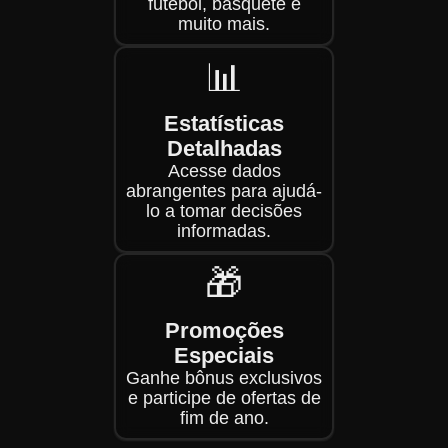
futebol, basquete e
muito mais.
📊
Estatísticas
Detalhadas
Acesse dados
abrangentes para ajudá-
lo a tomar decisões
informadas.
🎁
Promoções
Especiais
Ganhe bônus exclusivos
e participe de ofertas de
fim de ano.