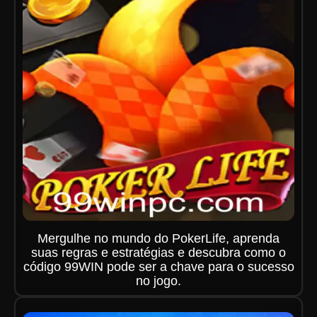
Mergulhe no mundo do PokerLife, aprenda
suas regras e estratégias e descubra como o
código 99WIN pode ser a chave para o sucesso
no jogo.