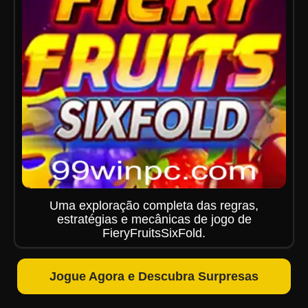
Uma exploração completa das regras,
estratégias e mecânicas de jogo de
FieryFruitsSixFold.
Jogue Agora e Descubra Surpresas