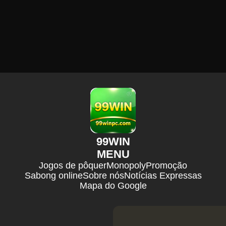
99WIN
MENU
Jogos de pôquer
Monopoly
Promoção
Sabong online
Sobre nós
Notícias Expressas
Mapa do Google