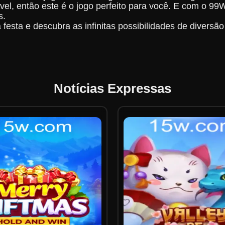
l, então este é o jogo perfeito para você. E com o 99W
s.
à festa e descubra as infinitas possibilidades de divers
Notícias Expressas