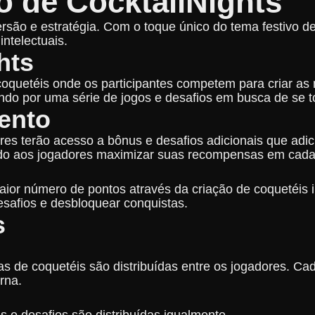
 de CocktailNights
ersão e estratégia. Com o toque único do tema festivo de
ntelectuais.
hts
 coquetéis onde os participantes competem para criar 
do por uma série de jogos e desafios em busca de se to
mento
es terão acesso a bônus e desafios adicionais que adi
do aos jogadores maximizar suas recompensas em cada 
maior número de pontos através da criação de coquetéis
esafios e desbloquear conquistas.
s
s de coquetéis são distribuídas entre os jogadores. Cad
rna.