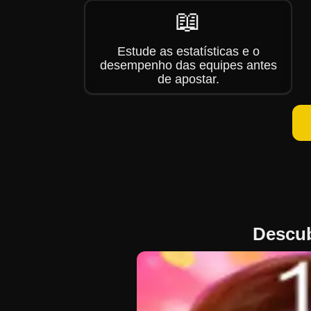
📖
Estude as estatísticas e o
desempenho das equipes antes
de apostar.
Descub