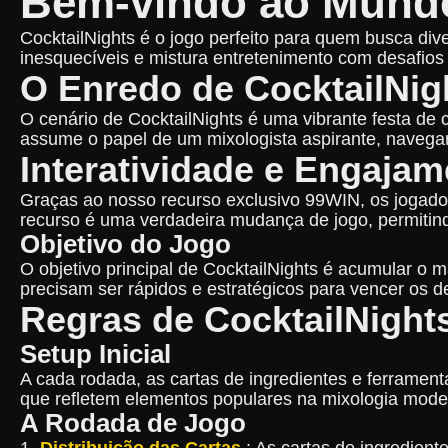
Bem-vindo ao Mundo
CocktailNights é o jogo perfeito para quem busca div
inesquecíveis e mistura entretenimento com desafios i
O Enredo de CocktailNig
O cenário de CocktailNights é uma vibrante festa de
assume o papel de um mixologista aspirante, navegan
Interatividade e Engaja
Graças ao nosso recurso exclusivo 99WIN, os jogador
recurso é uma verdadeira mudança de jogo, permitin
Objetivo do Jogo
O objetivo principal de CocktailNights é acumular o 
precisam ser rápidos e estratégicos para vencer os d
Regras de CocktailNight
Setup Inicial
A cada rodada, as cartas de ingredientes e ferramenta
que refletem elementos populares na mixologia mode
A Rodada de Jogo