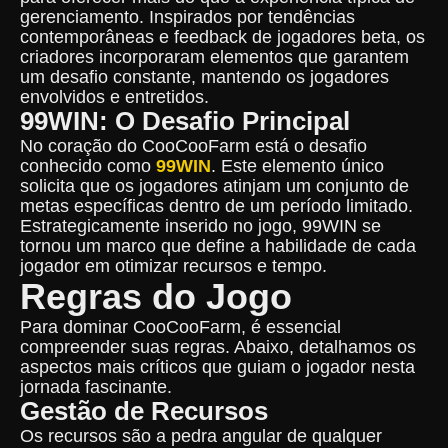
gerenciamento. Inspirados por tendências
contemporâneas e feedback de jogadores beta, os
criadores incorporaram elementos que garantem
um desafio constante, mantendo os jogadores
envolvidos e entretidos.
99WIN: O Desafio Principal
No coração do CooCooFarm está o desafio
conhecido como
99WIN
. Este elemento único
solicita que os jogadores atinjam um conjunto de
metas específicas dentro de um período limitado.
Estrategicamente inserido no jogo, 99WIN se
tornou um marco que define a habilidade de cada
jogador em otimizar recursos e tempo.
Regras do Jogo
Para dominar CooCooFarm, é essencial
compreender suas regras. Abaixo, detalhamos os
aspectos mais críticos que guiam o jogador nesta
jornada fascinante.
Gestão de Recursos
Os recursos são a pedra angular de qualquer