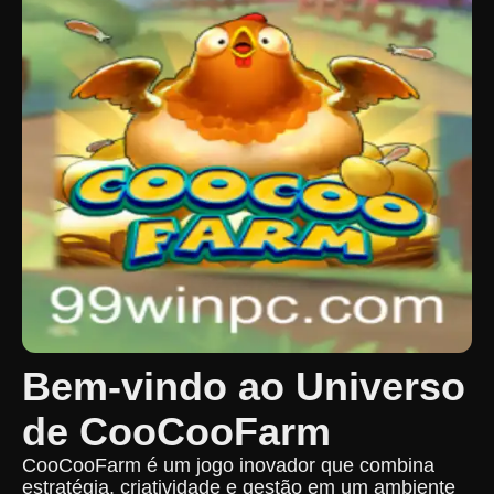
Bem-vindo ao Universo
de CooCooFarm
CooCooFarm é um jogo inovador que combina
estratégia, criatividade e gestão em um ambiente