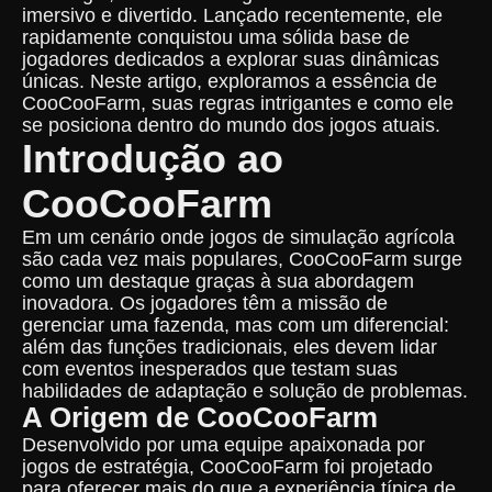
imersivo e divertido. Lançado recentemente, ele
rapidamente conquistou uma sólida base de
jogadores dedicados a explorar suas dinâmicas
únicas. Neste artigo, exploramos a essência de
CooCooFarm, suas regras intrigantes e como ele
se posiciona dentro do mundo dos jogos atuais.
Introdução ao
CooCooFarm
Em um cenário onde jogos de simulação agrícola
são cada vez mais populares, CooCooFarm surge
como um destaque graças à sua abordagem
inovadora. Os jogadores têm a missão de
gerenciar uma fazenda, mas com um diferencial:
além das funções tradicionais, eles devem lidar
com eventos inesperados que testam suas
habilidades de adaptação e solução de problemas.
A Origem de CooCooFarm
Desenvolvido por uma equipe apaixonada por
jogos de estratégia, CooCooFarm foi projetado
para oferecer mais do que a experiência típica de