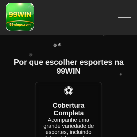
❄
❄
❄
❄
❄
❄
Por que escolher esportes na
❄
99WIN
❄
❄
❄
⚽
❄
❄
Cobertura
Completa
Acompanhe uma
grande variedade de
esportes, incluindo