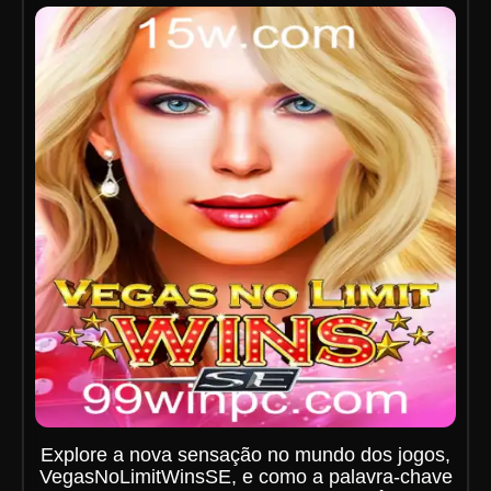
Explore a nova sensação no mundo dos jogos,
VegasNoLimitWinsSE, e como a palavra-chave