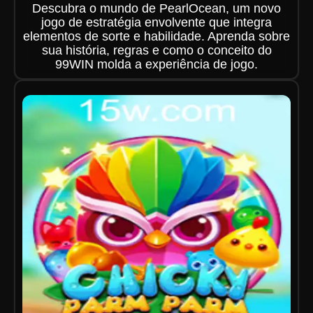
Descubra o mundo de PearlOcean, um novo
jogo de estratégia envolvente que integra
elementos de sorte e habilidade. Aprenda sobre
sua história, regras e como o conceito do
99WIN molda a experiência de jogo.