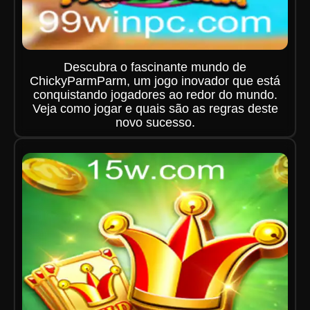
Descubra o fascinante mundo de
ChickyParmParm, um jogo inovador que está
conquistando jogadores ao redor do mundo.
Veja como jogar e quais são as regras deste
novo sucesso.