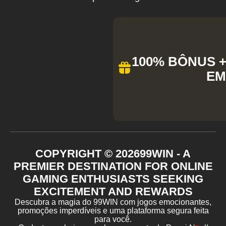
100% BÔNUS + 
EM
COPYRIGHT ©
2026
99WIN - A
PREMIER DESTINATION FOR ONLINE
GAMING ENTHUSIASTS SEEKING
EXCITEMENT AND REWARDS
Descubra a magia do 99WIN com jogos emocionantes,
promoções imperdíveis e uma plataforma segura feita
para você.