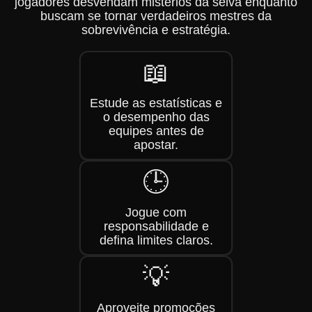
jogadores desvendam mistérios da selva enquanto
buscam se tornar verdadeiros mestres da
sobrevivência e estratégia.
📖
Estude as estatísticas e
o desempenho das
equipes antes de
apostar.
🕒
Jogue com
responsabilidade e
defina limites claros.
💡
Aproveite promoções