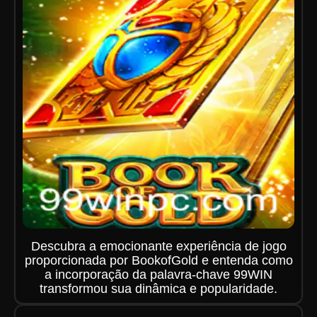
Descubra a emocionante experiência de jogo
proporcionada por BookofGold e entenda como
a incorporação da palavra-chave 99WIN
transformou sua dinâmica e popularidade.