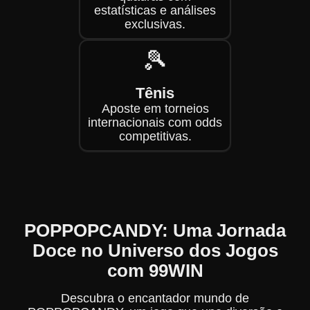
estatísticas e análises
exclusivas.
🎾
Tênis
Aposte em torneios
internacionais com odds
competitivas.
POPPOPCANDY: Uma Jornada
Doce no Universo dos Jogos
com 99WIN
Descubra o encantador mundo de