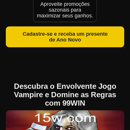
Aproveite promoções
sazonais para
maximizar seus ganhos.
Cadastre-se e receba um presente
de Ano Novo
Descubra o Envolvente Jogo
Vampire e Domine as Regras
com 99WIN