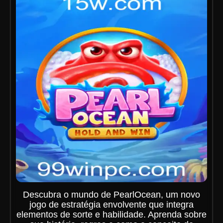
Descubra o mundo de PearlOcean, um novo
jogo de estratégia envolvente que integra
elementos de sorte e habilidade. Aprenda sobre