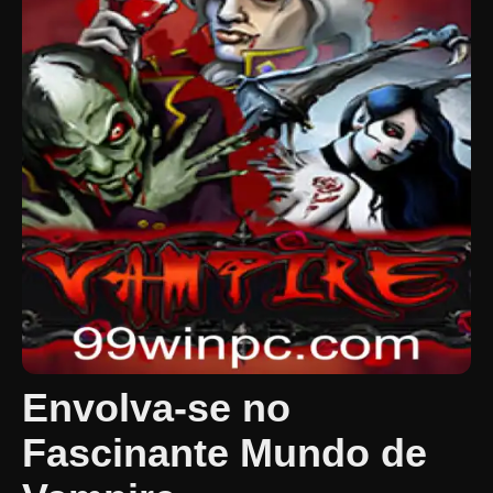
Envolva-se no
Fascinante Mundo de