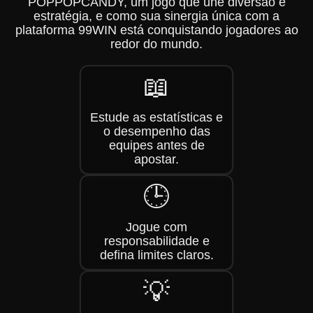
POPPOPCANDY, um jogo que une diversão e
estratégia, e como sua sinergia única com a
plataforma 99WIN está conquistando jogadores ao
redor do mundo.
📖
Estude as estatísticas e
o desempenho das
equipes antes de
apostar.
🕒
Jogue com
responsabilidade e
defina limites claros.
💡