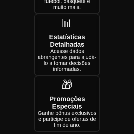
futebol, basquete e
muito mais.
📊
Estatísticas
Detalhadas
Acesse dados
abrangentes para ajudá-
lo a tomar decisões
informadas.
🎁
Promoções
Especiais
Ganhe bônus exclusivos
e participe de ofertas de
fim de ano.