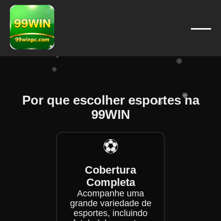
❄
❄
❄
❄
❄
❄
❄
Por que escolher esportes na
❄
❄
❄
99WIN
❄
❄
⚽
❄
Cobertura
Completa
Acompanhe uma
grande variedade de
esportes, incluindo