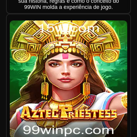
sua história, regras e como o conceito do
99WIN molda a experiência de jogo.