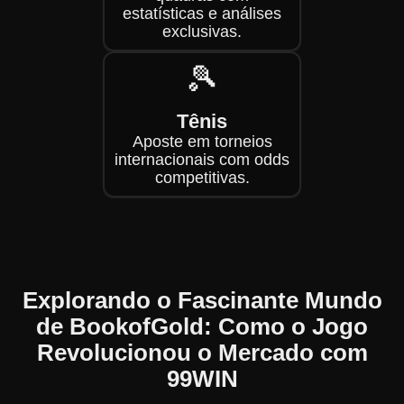
estatísticas e análises
exclusivas.
🎾
Tênis
Aposte em torneios
internacionais com odds
competitivas.
Explorando o Fascinante Mundo
de BookofGold: Como o Jogo
Revolucionou o Mercado com
99WIN