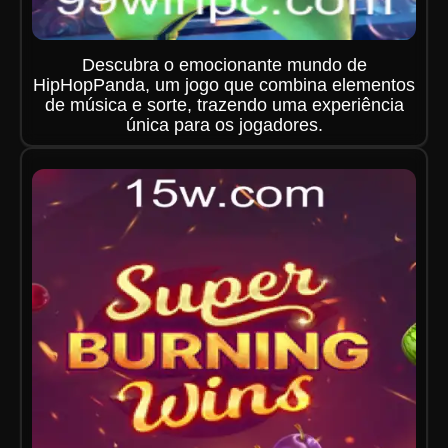
Descubra o emocionante mundo de
HipHopPanda, um jogo que combina elementos
de música e sorte, trazendo uma experiência
única para os jogadores.