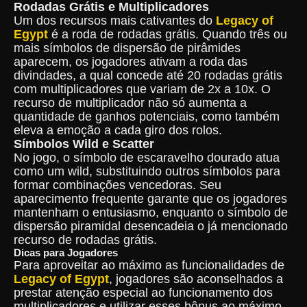
Rodadas Grátis e Multiplicadores
Um dos recursos mais cativantes do
Legacy of
Egypt
é a roda de rodadas grátis. Quando três ou
mais símbolos de dispersão de pirâmides
aparecem, os jogadores ativam a roda das
divindades, a qual concede até 20 rodadas grátis
com multiplicadores que variam de 2x a 10x. O
recurso de multiplicador não só aumenta a
quantidade de ganhos potenciais, como também
eleva a emoção a cada giro dos rolos.
Símbolos Wild e Scatter
No jogo, o símbolo de escaravelho dourado atua
como um wild, substituindo outros símbolos para
formar combinações vencedoras. Seu
aparecimento frequente garante que os jogadores
mantenham o entusiasmo, enquanto o símbolo de
dispersão piramidal desencadeia o já mencionado
recurso de rodadas grátis.
Dicas para Jogadores
Para aproveitar ao máximo as funcionalidades de
Legacy of Egypt
, jogadores são aconselhados a
prestar atenção especial ao funcionamento dos
multiplicadores e utilizar esses bônus ao máximo.