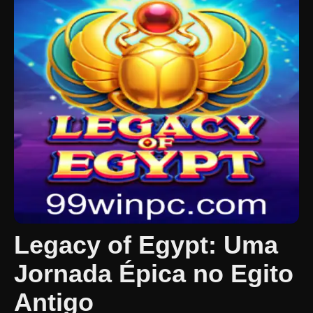
Legacy of Egypt: Uma
Jornada Épica no Egito
Antigo