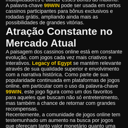
A palavra-chave
99WIN
pode ser usada em certos
cassinos participantes para bônus exclusivos e
rodadas grátis, ampliando ainda mais as
possibilidades de grandes vitórias.
Atração Constante no
Mercado Atual
A paisagem dos cassinos online está em constante
evolução, com jogos cada vez mais criativos e
interativos.
Legacy of Egypt
se mantém relevante
através de sua qualidade superior e envolvimento
com a narrativa histórica. Como parte de sua
popularidade continuada em plataformas de jogos
online, em particular com o uso da palavra-chave
99WIN
, este jogo figura como um dos favoritos
para aqueles que buscam não só entretenimento,
mas também a chance de retornar com grandes
recompensas.
Recentemente, a comunidade de jogos online tem
testemunhado um aumento na busca por jogos
que ofereçam tanto valor monetário quanto uma