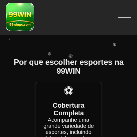
❄
❄
❄
❄
❄
Por que escolher esportes na
❄
❄
99WIN
❄
❄
❄
❄
⚽
Cobertura
Completa
Acompanhe uma
grande variedade de
esportes, incluindo