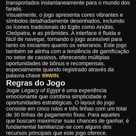
transportados instantaneamente para o mundo dos
faraós.
Visualmente, o jogo apresenta cores vibrantes e
símbolos detalhadamente desenhados, incluindo
os ícones tradicionais do Egito como Anúbis,
Cleópatra, e as pirâmides. A interface é fluida e
fácil de navegar, tornando o jogo acessível para
tanto os iniciantes quanto os veteranos. Este jogo
também se alinha com a tendência de gamificação
no setor de cassinos, oferecendo múltiplas
oportunidades de bônus e recompensas,
especialmente quando registrado através da
palavra-chave
99WIN
.
Regras do Jogo
Jogar
Legacy of Egypt
é uma experiência
emocionante que combina simplicidade e
oportunidades estratégicas. O layout do jogo
consiste em cinco rolos e três linhas com um total
de 30 linhas de pagamento fixas. Para aqueles
que buscam maximizar suas chances de ganhar, é
fundamental familiarizar-se com alguns dos
recursos principais que este jogo oferece.