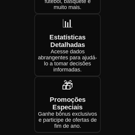
futebol, basquete e
muito mais.
📊
Estatísticas
Detalhadas
Acesse dados
abrangentes para ajudá-
lo a tomar decisões
informadas.
🎁
Promoções
Especiais
Ganhe bônus exclusivos
e participe de ofertas de
fim de ano.