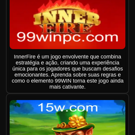
InnerFire é um jogo envolvente que combina
estratégia e ação, criando uma experiência
única para os jogadores que buscam desafios
emocionantes. Aprenda sobre suas regras e
como o elemento 99WIN torna este jogo ainda
mais cativante.